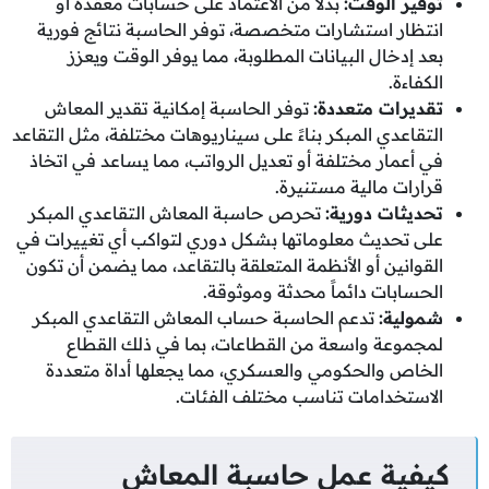
توفير الوقت
:
بدلاً من الاعتماد على حسابات معقدة أو
انتظار استشارات متخصصة، توفر الحاسبة نتائج فورية
بعد إدخال البيانات المطلوبة، مما يوفر الوقت ويعزز
الكفاءة.
تقديرات متعددة
:
توفر الحاسبة إمكانية تقدير المعاش
التقاعدي المبكر بناءً على سيناريوهات مختلفة، مثل التقاعد
في أعمار مختلفة أو تعديل الرواتب، مما يساعد في اتخاذ
قرارات مالية مستنيرة.
تحديثات دورية
:
تحرص حاسبة المعاش التقاعدي المبكر
على تحديث معلوماتها بشكل دوري لتواكب أي تغييرات في
القوانين أو الأنظمة المتعلقة بالتقاعد، مما يضمن أن تكون
الحسابات دائماً محدثة وموثوقة.
شمولية
:
تدعم الحاسبة حساب المعاش التقاعدي المبكر
لمجموعة واسعة من القطاعات، بما في ذلك القطاع
الخاص والحكومي والعسكري، مما يجعلها أداة متعددة
الاستخدامات تناسب مختلف الفئات.
كيفية عمل حاسبة المعاش