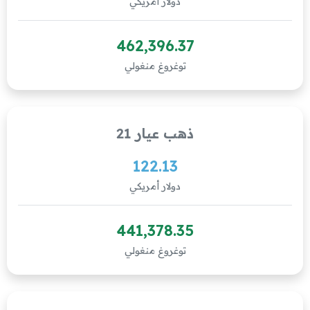
دولار أمريكي
462,396.37
توغروغ منغولي
ذهب عيار 21
122.13
دولار أمريكي
441,378.35
توغروغ منغولي