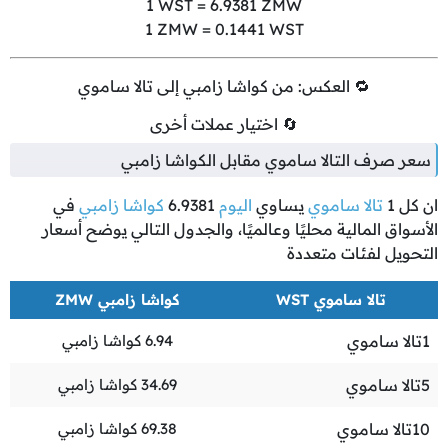
1
WST =
6.9381
ZMW
1
ZMW =
0.1441
WST
🔁 العكس: من كواشا زامبي إلى تالا ساموي
🔄 اختيار عملات أخرى
سعر صرف التالا ساموي مقابل الكواشا زامبي
ان كل
1
تالا ساموي
يساوي
اليوم
6.9381
كواشا زامبي
في
الأسواق المالية محليًا وعالميًا، والجدول التالي يوضح أسعار
التحويل لفئات متعددة
تالا ساموي WST
كواشا زامبي ZMW
1
تالا ساموي
6.94
كواشا زامبي
5
تالا ساموي
34.69
كواشا زامبي
10
تالا ساموي
69.38
كواشا زامبي