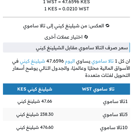
1
WST =
47.6596
KES
1
KES =
0.0210
WST
🔁 العكس: من شيلينغ كيني إلى تالا ساموي
🔄 اختيار عملات أخرى
سعر صرف التالا ساموي مقابل الشيلينغ كيني
ان كل
1
تالا ساموي
يساوي
اليوم
47.6596
شيلينغ كيني
في
الأسواق المالية محليًا وعالميًا، والجدول التالي يوضح أسعار
التحويل لفئات متعددة
تالا ساموي WST
شيلينغ كيني KES
1
تالا ساموي
47.66
شيلينغ كيني
5
تالا ساموي
238.30
شيلينغ كيني
10
تالا ساموي
476.60
شيلينغ كيني