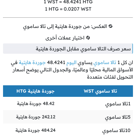
1
WST =
48.4241
HTG
1
HTG =
0.0207
WST
🔁 العكس: من جوردة هايتية إلى تالا ساموي
🔄 اختيار عملات أخرى
سعر صرف التالا ساموي مقابل الجوردة هايتية
ان كل
1
تالا ساموي
يساوي
اليوم
48.4241
جوردة هايتية
في
الأسواق المالية محليًا وعالميًا، والجدول التالي يوضح أسعار
التحويل لفئات متعددة
تالا ساموي WST
جوردة هايتية HTG
1
تالا ساموي
48.42
جوردة هايتية
5
تالا ساموي
242.12
جوردة هايتية
10
تالا ساموي
484.24
جوردة هايتية