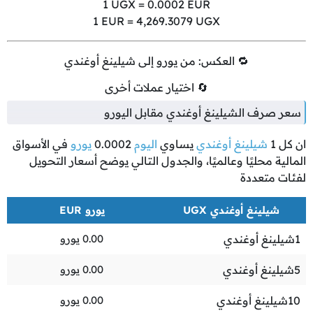
1
UGX =
0.0002
EUR
1
EUR =
4,269.3079
UGX
🔁 العكس: من يورو إلى شيلينغ أوغندي
🔄 اختيار عملات أخرى
سعر صرف الشيلينغ أوغندي مقابل اليورو
ان كل
1
شيلينغ أوغندي
يساوي
اليوم
0.0002
يورو
في الأسواق
المالية محليًا وعالميًا، والجدول التالي يوضح أسعار التحويل
لفئات متعددة
شيلينغ أوغندي UGX
يورو EUR
1
شيلينغ أوغندي
0.00
يورو
5
شيلينغ أوغندي
0.00
يورو
10
شيلينغ أوغندي
0.00
يورو