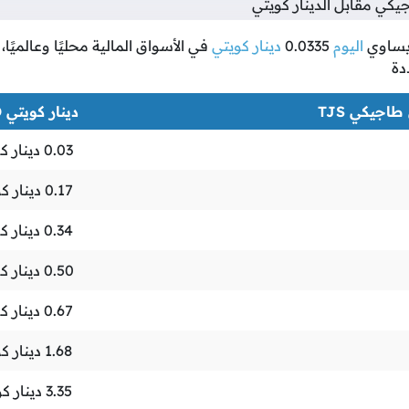
ي مقابل الدينار كويتي
ساوي
اليوم
0.0335
دينار كويتي
في الأسواق المالية محليًا وعالميًا
دة
اجيكي TJS
دينار كويتي KWD
0.03
دينار ك
0.17
دينار ك
0.34
دينار ك
0.50
دينار ك
0.67
دينار ك
1.68
دينار ك
3.35
دينار ك