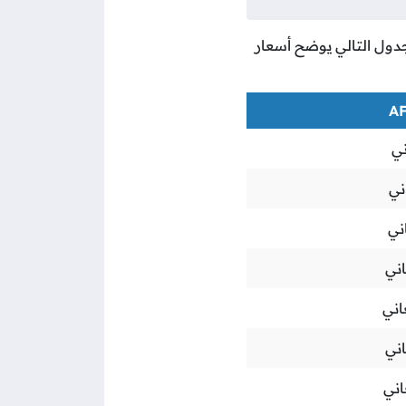
لجدول التالي يوضح أسعار
ي
ني
ني
ني
اني
ني
اني