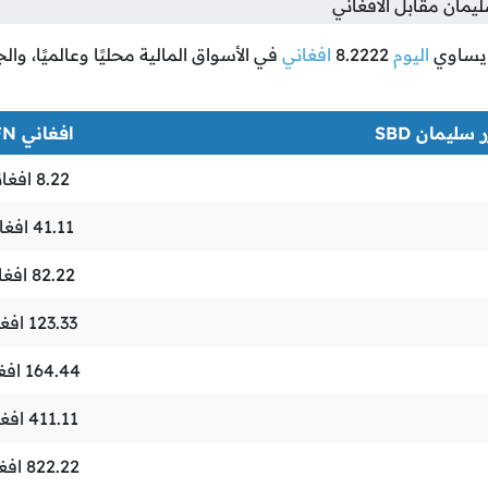
مان مقابل الافغاني
ساوي
اليوم
8.2222
افغاني
في الأسواق المالية محليًا وعالميًا، وا
 سليمان SBD
افغاني AFN
8.22
افغان
41.11
افغا
82.22
افغا
123.33
افغا
164.44
افغ
411.11
افغا
822.22
افغ