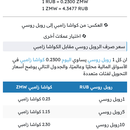
1
RUB =
0.2300
ZMW
1
ZMW =
4.3477
RUB
🔁 العكس: من كواشا زامبي إلى روبل روسي
🔄 اختيار عملات أخرى
سعر صرف الروبل روسي مقابل الكواشا زامبي
ان كل
1
روبل روسي
يساوي
اليوم
0.2300
كواشا زامبي
في
الأسواق المالية محليًا وعالميًا، والجدول التالي يوضح أسعار
التحويل لفئات متعددة
روبل روسي RUB
كواشا زامبي ZMW
1
روبل روسي
0.23
كواشا زامبي
5
روبل روسي
1.15
كواشا زامبي
10
روبل روسي
2.30
كواشا زامبي