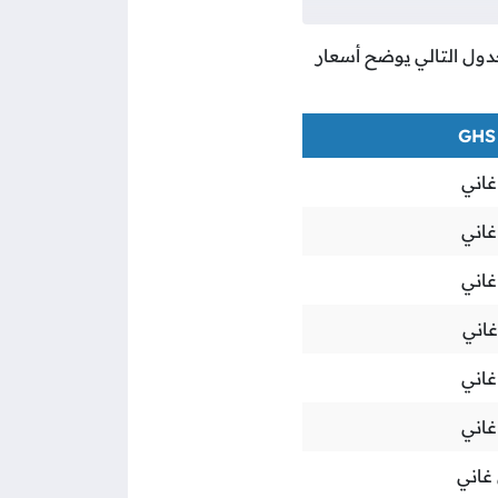
لجدول التالي يوضح أسعار
اني
اني
اني
اني
اني
اني
غاني