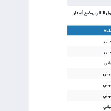
دول التالي يوضح أسعار
اني
اني
اني
باني
باني
باني
باني