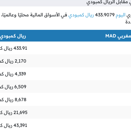
قابل الريال كمبودي
ي
اليوم
433.9079
ريال كمبودي
في الأسواق المالية محليًا وعالميًا
دة
ربي MAD
ريال كمبودي KHR
433.91
ريال ك
2,170
ريال ك
4,339
ريال كم
6,509
ريال ك
8,678
ريال ك
21,695
ريال ك
43,391
ريال ك