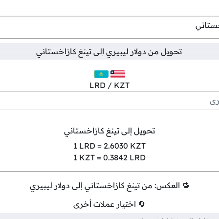
تحويل من
دولار ليبيري
إلى
تينغ كازاخستاني
LRD / KZT
تحويل إلى تينغ كازاخستاني
1
LRD =
2.6030
KZT
1
KZT =
0.3842
LRD
🔁 العكس: من تينغ كازاخستاني إلى دولار ليبيري
🔄 اختيار عملات أخرى