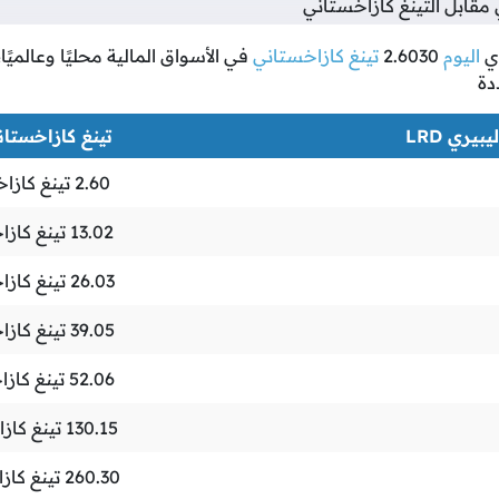
مقابل التينغ كازاخستاني
ي
اليوم
2.6030
تينغ كازاخستاني
في الأسواق المالية محليًا وعالميً
دة
يبيري LRD
تينغ كازاخستاني 
2.60
تينغ كازا
13.02
تينغ كازا
26.03
تينغ كازا
39.05
تينغ كازا
52.06
تينغ كاز
130.15
تينغ كاز
260.30
تينغ كاز