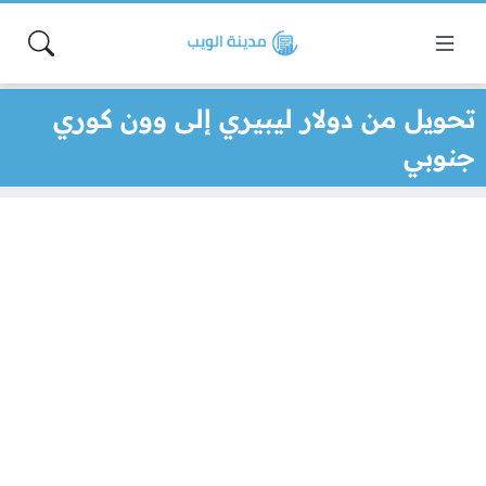
تحويل من دولار ليبيري إلى وون كوري
جنوبي