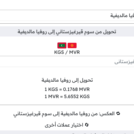
تحويل من
سوم قيرغيزستاني
إلى
روفيا مالديفية
KGS / MVR
تحويل إلى روفيا مالديفية
1
KGS =
0.1768
MVR
1
MVR =
5.6552
KGS
🔁 العكس: من روفيا مالديفية إلى سوم قيرغيزستاني
🔄 اختيار عملات أخرى