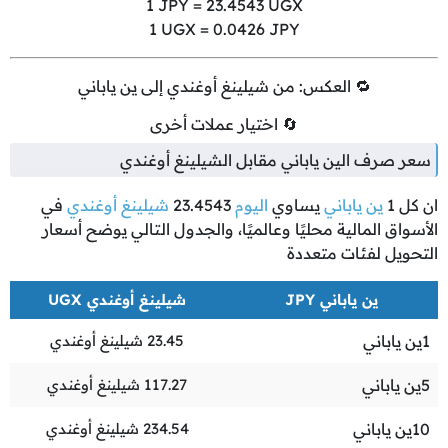
1
JPY =
23.4543
UGX
1
UGX =
0.0426
JPY
🔁 العكس: من شيلينغ أوغندي إلى ين ياباني
🔄 اختيار عملات أخرى
سعر صرف الين ياباني مقابل الشيلينغ أوغندي
ان كل
1
ين ياباني
يساوي
اليوم
23.4543
شيلينغ أوغندي
في
الأسواق المالية محليًا وعالميًا، والجدول التالي يوضح أسعار
التحويل لفئات متعددة
ين ياباني JPY
شيلينغ أوغندي UGX
1
ين ياباني
23.45
شيلينغ أوغندي
5
ين ياباني
117.27
شيلينغ أوغندي
10
ين ياباني
234.54
شيلينغ أوغندي