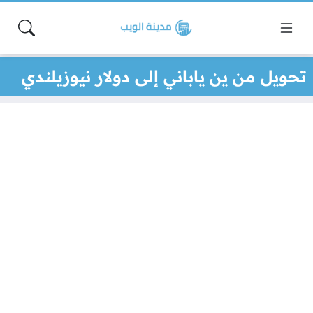
تحويل من ين ياباني إلى دولار نيوزيلندي