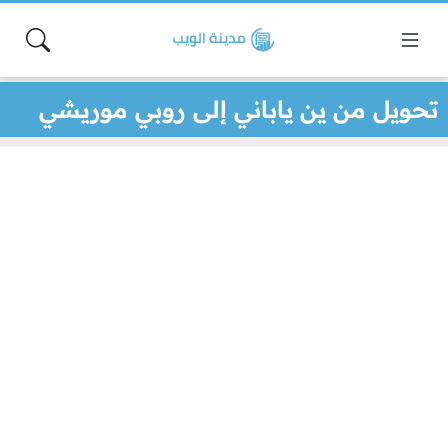
تحويل من ين ياباني إلى روبي موريشي