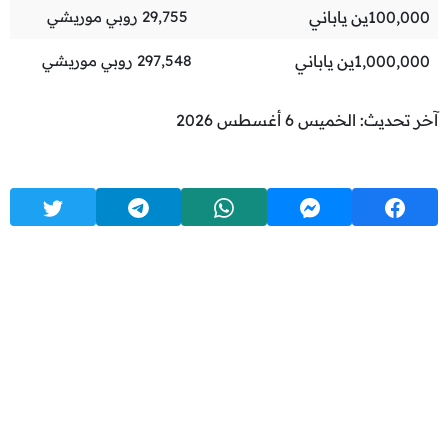
100,000
ين ياباني
29,755
روبي موريشي
1,000,000
ين ياباني
297,548
روبي موريشي
آخر تحديث: الخميس 6 أغسطس 2026