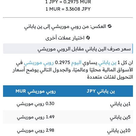
1
JPY =
0.2975
MUR
1
MUR =
3.3608
JPY
🔁 العكس: من روبي موريشي إلى ين ياباني
🔄 اختيار عملات أخرى
سعر صرف الين ياباني مقابل الروبي موريشي
ان كل
1
ين ياباني
يساوي
اليوم
0.2975
روبي موريشي
في
الأسواق المالية محليًا وعالميًا، والجدول التالي يوضح أسعار
التحويل لفئات متعددة
ين ياباني JPY
روبي موريشي MUR
1
ين ياباني
0.30
روبي موريشي
5
ين ياباني
1.49
روبي موريشي
10
ين ياباني
2.98
روبي موريشي