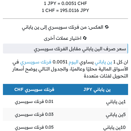
1
JPY =
0.0051
CHF
1
CHF =
195.0116
JPY
🔁 العكس: من فرنك سويسري إلى ين ياباني
🔄 اختيار عملات أخرى
سعر صرف الين ياباني مقابل الفرنك سويسري
ان كل
1
ين ياباني
يساوي
اليوم
0.0051
فرنك سويسري
في
الأسواق المالية محليًا وعالميًا، والجدول التالي يوضح أسعار
التحويل لفئات متعددة
ين ياباني JPY
فرنك سويسري CHF
1
ين ياباني
0.01
فرنك سويسري
5
ين ياباني
0.03
فرنك سويسري
10
ين ياباني
0.05
فرنك سويسري