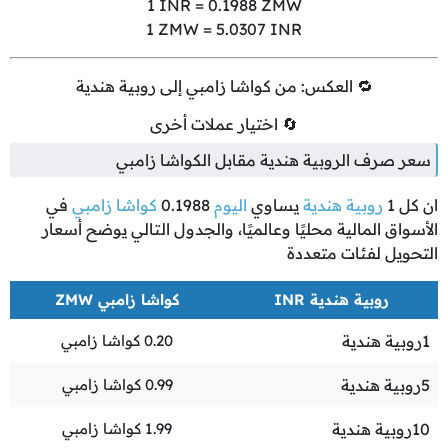
1
INR =
0.1988
ZMW
1
ZMW =
5.0307
INR
🔁 العكس: من كواشا زامبي إلى روبية هندية
🔄 اختيار عملات أخرى
سعر صرف الروبية هندية مقابل الكواشا زامبي
ان كل
1
روبية هندية
يساوي
اليوم
0.1988
كواشا زامبي
في
الأسواق المالية محليًا وعالميًا، والجدول التالي يوضح أسعار
التحويل لفئات متعددة
روبية هندية INR
كواشا زامبي ZMW
1
روبية هندية
0.20
كواشا زامبي
5
روبية هندية
0.99
كواشا زامبي
10
روبية هندية
1.99
كواشا زامبي