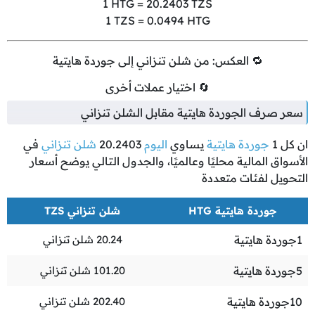
1
HTG =
20.2403
TZS
1
TZS =
0.0494
HTG
🔁 العكس: من شلن تنزاني إلى جوردة هايتية
🔄 اختيار عملات أخرى
سعر صرف الجوردة هايتية مقابل الشلن تنزاني
ان كل
1
جوردة هايتية
يساوي
اليوم
20.2403
شلن تنزاني
في
الأسواق المالية محليًا وعالميًا، والجدول التالي يوضح أسعار
التحويل لفئات متعددة
جوردة هايتية HTG
شلن تنزاني TZS
1
جوردة هايتية
20.24
شلن تنزاني
5
جوردة هايتية
101.20
شلن تنزاني
10
جوردة هايتية
202.40
شلن تنزاني