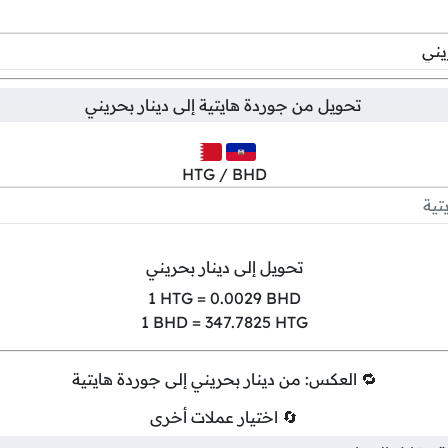
تحويل من
جوردة هايتية
إلى
دينار بحريني
HTG / BHD
تحويل إلى دينار بحريني
1
HTG =
0.0029
BHD
1
BHD =
347.7825
HTG
🔁 العكس: من دينار بحريني إلى جوردة هايتية
🔄 اختيار عملات أخرى