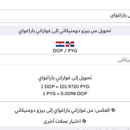
تحويل من
بيزو دومنيكاني
إلى
غواراني باراغواي
DOP / PYG
تحويل إلى غواراني باراغواي
1
DOP =
101.9720
PYG
1
PYG =
0.0098
DOP
🔁 العكس: من غواراني باراغواي إلى بيزو دومنيكاني
🔄 اختيار عملات أخرى