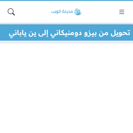
تحويل من بيزو دومنيكاني إلى ين ياباني