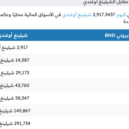
قابل الشيلينغ أوغندي
اليوم
2,917.3437
شيلينغ أوغندي
في الأسواق المالية محليًا وعالمي
دة
روني BND
شيلينغ أوغندي X
2,917
شيلينغ أ
14,587
شيلينغ 
29,173
شيلينغ 
43,760
شيلينغ 
58,347
شيلينغ 
145,867
شيلينغ
291,734
شيلينغ