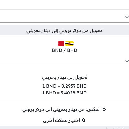
تحويل من
دولار بروني
إلى
دينار بحريني
BND / BHD
تحويل إلى دينار بحريني
1
BND =
0.2939
BHD
1
BHD =
3.4028
BND
🔁 العكس: من دينار بحريني إلى دولار بروني
🔄 اختيار عملات أخرى