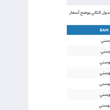
لجدول التالي يوضح أسعار
سني
وسني
وسني
وسني
وسني
وسني
وسني