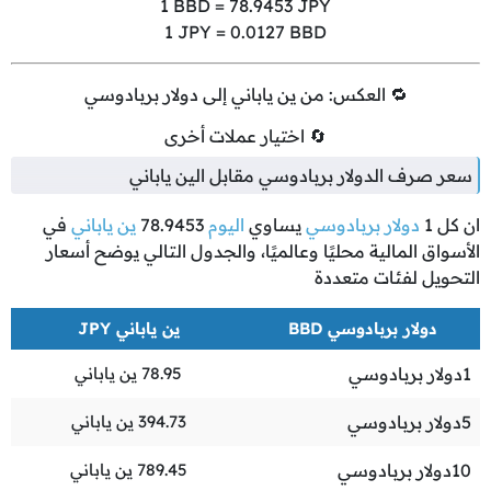
1
BBD =
78.9453
JPY
1
JPY =
0.0127
BBD
🔁 العكس: من ين ياباني إلى دولار بربادوسي
🔄 اختيار عملات أخرى
سعر صرف الدولار بربادوسي مقابل الين ياباني
ان كل
1
دولار بربادوسي
يساوي
اليوم
78.9453
ين ياباني
في
الأسواق المالية محليًا وعالميًا، والجدول التالي يوضح أسعار
التحويل لفئات متعددة
دولار بربادوسي BBD
ين ياباني JPY
1
دولار بربادوسي
78.95
ين ياباني
5
دولار بربادوسي
394.73
ين ياباني
10
دولار بربادوسي
789.45
ين ياباني