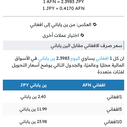
1
AFN =
2.3983
JPY
1
JPY =
0.4170
AFN
🔁 العكس: من ين ياباني إلى افغاني
🔄 اختيار عملات أخرى
سعر صرف الافغاني مقابل الين ياباني
ان كل
1
افغاني
يساوي
اليوم
2.3983
ين ياباني
في الأسواق
المالية محليًا وعالميًا، والجدول التالي يوضح أسعار التحويل
لفئات متعددة
افغاني AFN
ين ياباني JPY
1
افغاني
2.40
ين ياباني
5
افغاني
11.99
ين ياباني
10
افغاني
23.98
ين ياباني