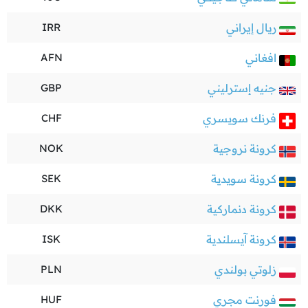
ريال إيراني
IRR
افغاني
AFN
جنيه إسترليني
GBP
فرنك سويسري
CHF
كرونة نروجية
NOK
كرونة سويدية
SEK
كرونة دنماركية
DKK
كرونة آيسلندية
ISK
زلوتي بولندي
PLN
فورنت مجري
HUF