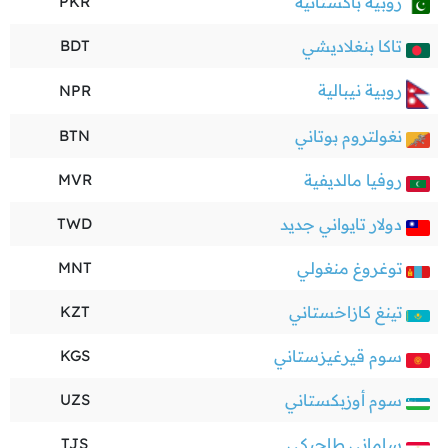
روبية باكستانية
PKR
تاكا بنغلاديشي
BDT
روبية نيبالية
NPR
نغولتروم بوتاني
BTN
روفيا مالديفية
MVR
دولار تايواني جديد
TWD
توغروغ منغولي
MNT
تينغ كازاخستاني
KZT
سوم قيرغيزستاني
KGS
سوم أوزبكستاني
UZS
ساماني طاجيكي
TJS