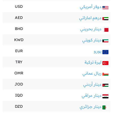
دولار أمريكي
USD
درهم اماراتي
AED
دينار بحريني
BHD
دينار كويتي
KWD
يورو
EUR
ليرة تركية
TRY
ريال عماني
OMR
دينار أردني
JOD
دينار عراقي
IQD
دينار جزائري
DZD