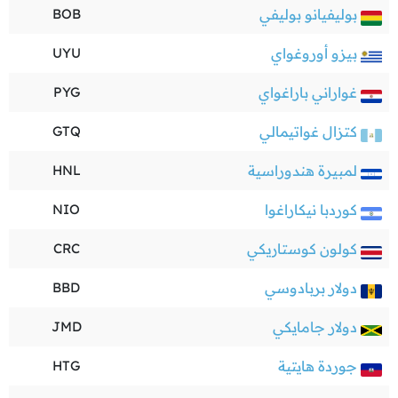
بوليفيانو بوليفي
BOB
بيزو أوروغواي
UYU
غواراني باراغواي
PYG
كتزال غواتيمالي
GTQ
لمبيرة هندوراسية
HNL
كوردبا نيكاراغوا
NIO
كولون كوستاريكي
CRC
دولار بربادوسي
BBD
دولار جامايكي
JMD
جوردة هايتية
HTG