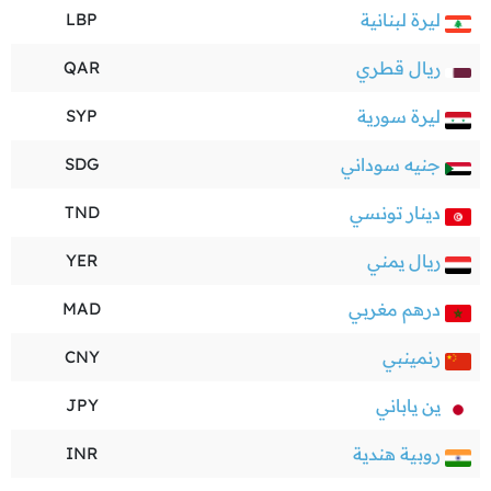
ليرة لبنانية
LBP
ريال قطري
QAR
ليرة سورية
SYP
جنيه سوداني
SDG
دينار تونسي
TND
ريال يمني
YER
درهم مغربي
MAD
رنمينبي
CNY
ين ياباني
JPY
روبية هندية
INR