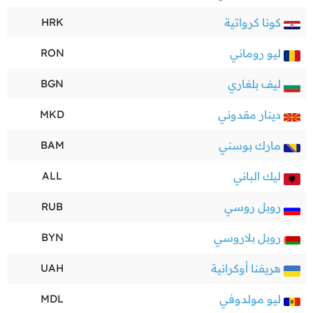
كونا كرواتية
HRK
ليو روماني
RON
ليف بلغاري
BGN
دينار مقدوني
MKD
مارك بوسني
BAM
ليك الباني
ALL
روبل روسي
RUB
روبل بلاروسي
BYN
هريفنا أوكرانية
UAH
ليو مولدوفي
MDL