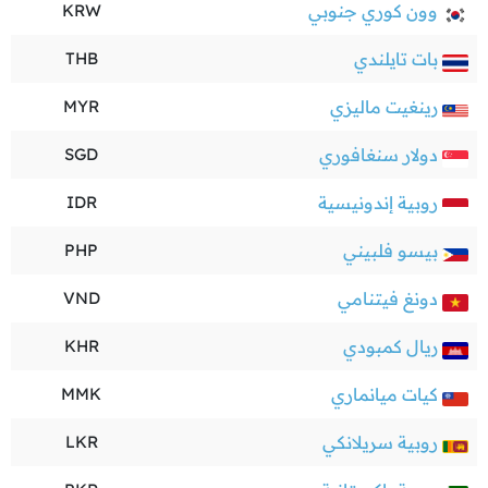
وون كوري جنوبي
KRW
بات تايلندي
THB
رينغيت ماليزي
MYR
دولار سنغافوري
SGD
روبية إندونيسية
IDR
بيسو فلبيني
PHP
دونغ فيتنامي
VND
ريال كمبودي
KHR
كيات ميانماري
MMK
روبية سريلانكي
LKR