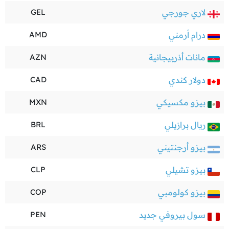
لاري جورجي
GEL
درام أرمني
AMD
مانات أذربيجانية
AZN
دولار كندي
CAD
بيزو مكسيكي
MXN
ريال برازيلي
BRL
بيزو أرجنتيني
ARS
بيزو تشيلي
CLP
بيزو كولومبي
COP
سول بيروفي جديد
PEN