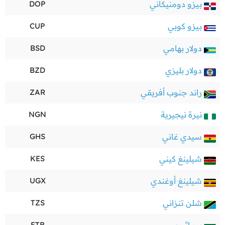
بيزو دومنيكاني
DOP
بيزو كوبي
CUP
دولار بهامي
BSD
دولار بليزي
BZD
راند جنوب أفريقي
ZAR
نيرة نيجيرية
NGN
سيدي غاني
GHS
شيلينغ كيني
KES
شيلينغ أوغندي
UGX
شلن تنزاني
TZS
ETB