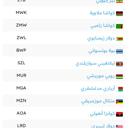
بير إثيوبي
كواشا ملاوية
MWK
كواشا زامبي
ZMW
دولار زيمبابوي
ZWL
بولا بوتسواني
BWP
ليلانغيني سوازيلندي
SZL
روبي موريشي
MUR
أرياري مدغشقري
MGA
متكال موزمبيقي
MZN
كوانزا أنغولي
AOA
دولار ليبيري
LRD