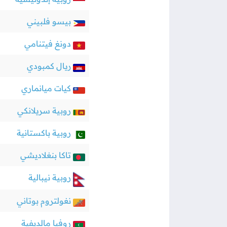
بيسو فلبيني
دونغ فيتنامي
ريال كمبودي
كيات ميانماري
روبية سريلانكي
روبية باكستانية
تاكا بنغلاديشي
روبية نيبالية
نغولتروم بوتاني
روفيا مالديفية