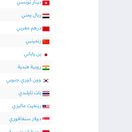
دينار تونسي
ريال يمني
درهم مغربي
رنمينبي
ين ياباني
روبية هندية
وون كوري جنوبي
بات تايلندي
رينغيت ماليزي
دولار سنغافوري
روبية إندونيسية