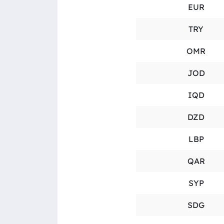
EUR
TRY
OMR
JOD
IQD
DZD
LBP
QAR
SYP
SDG