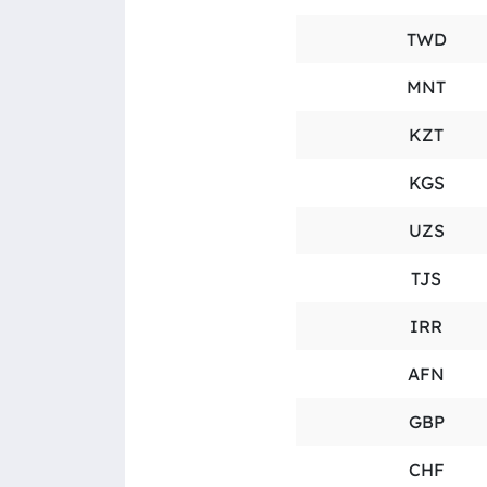
TWD
MNT
KZT
KGS
UZS
TJS
IRR
AFN
GBP
CHF