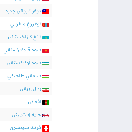
دولار تايواني جديد
توغروغ منغولي
تينغ كازاخستاني
سوم قيرغيزستاني
سوم أوزبكستاني
ساماني طاجيكي
ريال إيراني
افغاني
جنيه إسترليني
فرنك سويسري