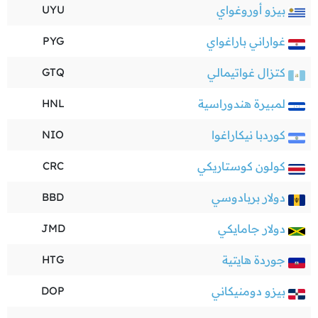
بيزو أوروغواي
UYU
غواراني باراغواي
PYG
كتزال غواتيمالي
GTQ
لمبيرة هندوراسية
HNL
كوردبا نيكاراغوا
NIO
كولون كوستاريكي
CRC
دولار بربادوسي
BBD
دولار جامايكي
JMD
جوردة هايتية
HTG
بيزو دومنيكاني
DOP