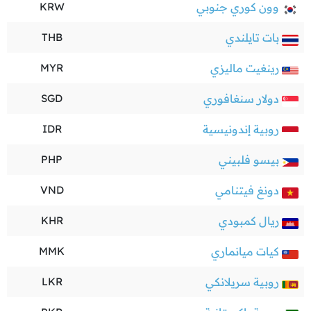
وون كوري جنوبي
KRW
بات تايلندي
THB
رينغيت ماليزي
MYR
دولار سنغافوري
SGD
روبية إندونيسية
IDR
بيسو فلبيني
PHP
دونغ فيتنامي
VND
ريال كمبودي
KHR
كيات ميانماري
MMK
روبية سريلانكي
LKR