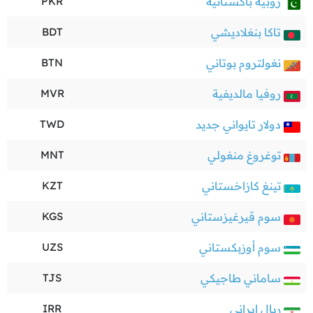
روبية باكستانية
PKR
تاكا بنغلاديشي
BDT
نغولتروم بوتاني
BTN
روفيا مالديفية
MVR
دولار تايواني جديد
TWD
توغروغ منغولي
MNT
تينغ كازاخستاني
KZT
سوم قيرغيزستاني
KGS
سوم أوزبكستاني
UZS
ساماني طاجيكي
TJS
ريال إيراني
IRR