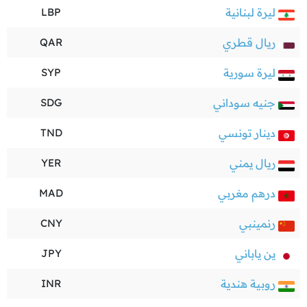
ليرة لبنانية
LBP
ريال قطري
QAR
ليرة سورية
SYP
جنيه سوداني
SDG
دينار تونسي
TND
ريال يمني
YER
درهم مغربي
MAD
رنمينبي
CNY
ين ياباني
JPY
روبية هندية
INR