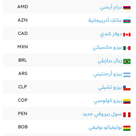
درام أرمني
AMD
مانات أذربيجانية
AZN
دولار كندي
CAD
بيزو مكسيكي
MXN
ريال برازيلي
BRL
بيزو أرجنتيني
ARS
بيزو تشيلي
CLP
بيزو كولومبي
COP
سول بيروفي جديد
PEN
بوليفيانو بوليفي
BOB