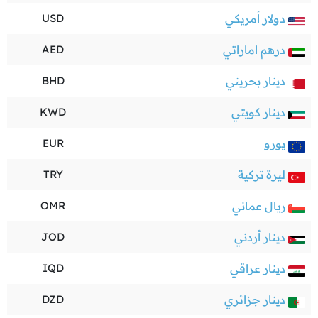
دولار أمريكي
USD
درهم اماراتي
AED
دينار بحريني
BHD
دينار كويتي
KWD
يورو
EUR
ليرة تركية
TRY
ريال عماني
OMR
دينار أردني
JOD
دينار عراقي
IQD
دينار جزائري
DZD