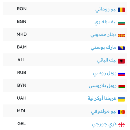
ليو روماني
RON
ليف بلغاري
BGN
دينار مقدوني
MKD
مارك بوسني
BAM
ليك الباني
ALL
روبل روسي
RUB
روبل بلاروسي
BYN
هريفنا أوكرانية
UAH
ليو مولدوفي
MDL
لاري جورجي
GEL