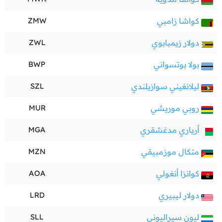
كواشا زامبي
ZMW
دولار زيمبابوي
ZWL
بولا بوتسواني
BWP
ليلانغيني سوازيلندي
SZL
روبي موريشي
MUR
أرياري مدغشقري
MGA
متكال موزمبيقي
MZN
كوانزا أنغولي
AOA
دولار ليبيري
LRD
ليون سيراليوني
SLL