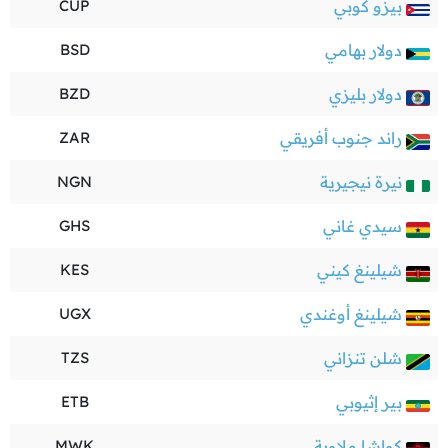
بيزو كوبي
CUP
دولار بهامي
BSD
دولار بليزي
BZD
راند جنوب أفريقي
ZAR
نيرة نيجيرية
NGN
سيدي غاني
GHS
شيلينغ كيني
KES
شيلينغ أوغندي
UGX
شلن تنزاني
TZS
بير إثيوبي
ETB
كواشا ملاوية
MWK