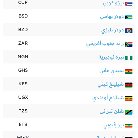
بيزو كوبي
CUP
دولار بهامي
BSD
دولار بليزي
BZD
راند جنوب أفريقي
ZAR
نيرة نيجيرية
NGN
سيدي غاني
GHS
شيلينغ كيني
KES
شيلينغ أوغندي
UGX
شلن تنزاني
TZS
بير إثيوبي
ETB
MWK