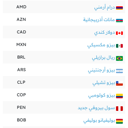
درام أرمني
AMD
مانات أذربيجانية
AZN
دولار كندي
CAD
بيزو مكسيكي
MXN
ريال برازيلي
BRL
بيزو أرجنتيني
ARS
بيزو تشيلي
CLP
بيزو كولومبي
COP
سول بيروفي جديد
PEN
بوليفيانو بوليفي
BOB