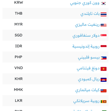
وون كوري جنوبي
KRW
بات تايلندي
THB
رينغيت ماليزي
MYR
دولار سنغافوري
SGD
روبية إندونيسية
IDR
بيسو فلبيني
PHP
دونغ فيتنامي
VND
ريال كمبودي
KHR
كيات ميانماري
MMK
روبية سريلانكي
LKR