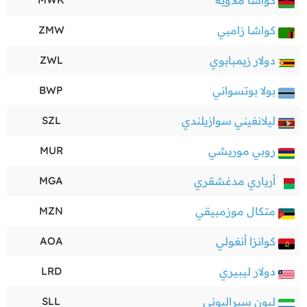
كواشا ملاوية
كواشا زامبي
ZMW
دولار زيمبابوي
ZWL
بولا بوتسواني
BWP
ليلانغيني سوازيلندي
SZL
روبي موريشي
MUR
أرياري مدغشقري
MGA
متكال موزمبيقي
MZN
كوانزا أنغولي
AOA
دولار ليبيري
LRD
ليون سيراليوني
SLL