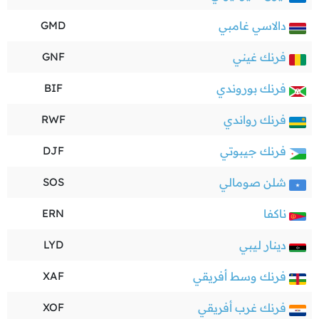
دالاسي غامبي
GMD
فرنك غيني
GNF
فرنك بوروندي
BIF
فرنك رواندي
RWF
فرنك جيبوتي
DJF
شلن صومالي
SOS
ناكفا
ERN
دينار ليبي
LYD
فرنك وسط أفريقي
XAF
فرنك غرب أفريقي
XOF