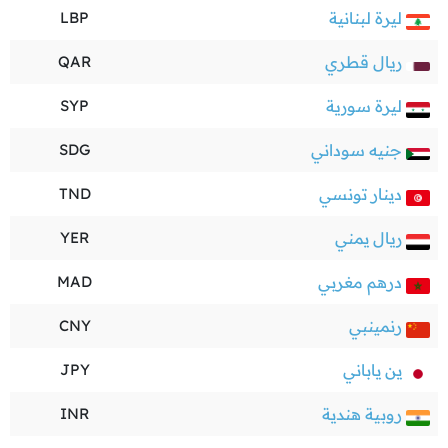
ليرة لبنانية
LBP
ريال قطري
QAR
ليرة سورية
SYP
جنيه سوداني
SDG
دينار تونسي
TND
ريال يمني
YER
درهم مغربي
MAD
رنمينبي
CNY
ين ياباني
JPY
روبية هندية
INR