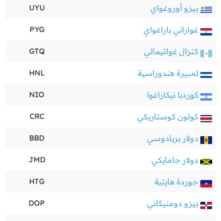
بيزو أوروغواي
UYU
غواراني باراغواي
PYG
كتزال غواتيمالي
GTQ
لمبيرة هندوراسية
HNL
كوردبا نيكاراغوا
NIO
كولون كوستاريكي
CRC
دولار بربادوسي
BBD
دولار جامايكي
JMD
جوردة هايتية
HTG
بيزو دومنيكاني
DOP