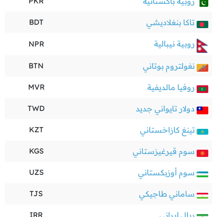
روبية باكستانية
PKR
تاكا بنغلاديشي
BDT
روبية نيبالية
NPR
نغولتروم بوتاني
BTN
روفيا مالديفية
MVR
دولار تايواني جديد
TWD
تينغ كازاخستاني
KZT
سوم قيرغيزستاني
KGS
سوم أوزبكستاني
UZS
ساماني طاجيكي
TJS
ريال إيراني
IRR