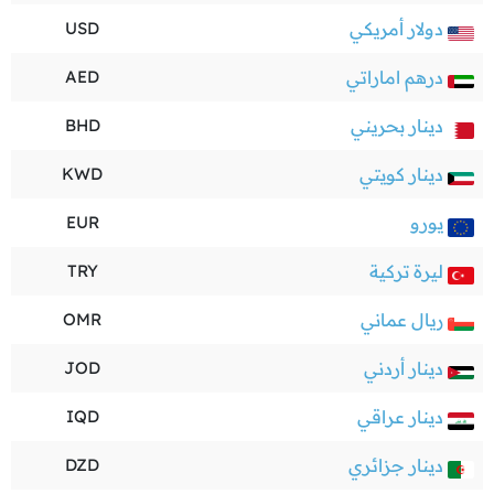
دولار أمريكي
USD
درهم اماراتي
AED
دينار بحريني
BHD
دينار كويتي
KWD
يورو
EUR
ليرة تركية
TRY
ريال عماني
OMR
دينار أردني
JOD
دينار عراقي
IQD
دينار جزائري
DZD