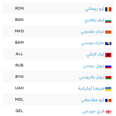
ليو روماني
RON
ليف بلغاري
BGN
دينار مقدوني
MKD
مارك بوسني
BAM
ليك الباني
ALL
روبل روسي
RUB
روبل بلاروسي
BYN
هريفنا أوكرانية
UAH
ليو مولدوفي
MDL
لاري جورجي
GEL