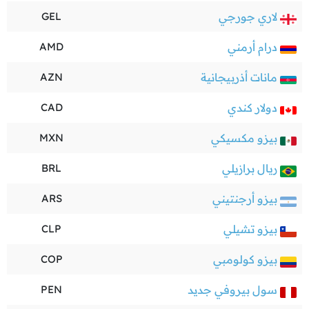
لاري جورجي
GEL
درام أرمني
AMD
مانات أذربيجانية
AZN
دولار كندي
CAD
بيزو مكسيكي
MXN
ريال برازيلي
BRL
بيزو أرجنتيني
ARS
بيزو تشيلي
CLP
بيزو كولومبي
COP
سول بيروفي جديد
PEN