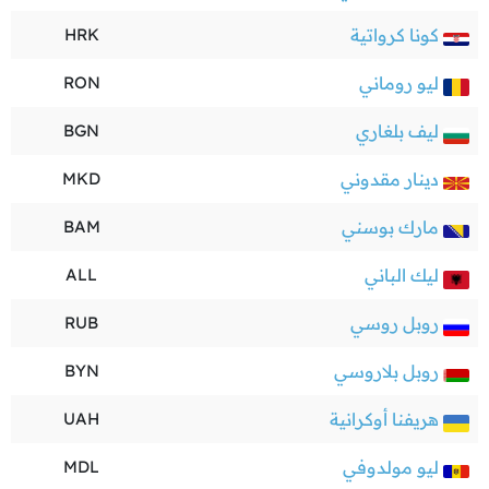
كونا كرواتية
HRK
ليو روماني
RON
ليف بلغاري
BGN
دينار مقدوني
MKD
مارك بوسني
BAM
ليك الباني
ALL
روبل روسي
RUB
روبل بلاروسي
BYN
هريفنا أوكرانية
UAH
ليو مولدوفي
MDL