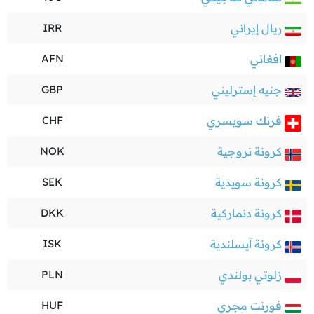
ريال إيراني
IRR
افغاني
AFN
جنيه إسترليني
GBP
فرنك سويسري
CHF
كرونة نروجية
NOK
كرونة سويدية
SEK
كرونة دنماركية
DKK
كرونة آيسلندية
ISK
زلوتي بولندي
PLN
فورنت مجري
HUF