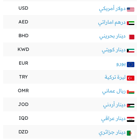
دولار أمريكي
USD
درهم اماراتي
AED
دينار بحريني
BHD
دينار كويتي
KWD
يورو
EUR
ليرة تركية
TRY
ريال عماني
OMR
دينار أردني
JOD
دينار عراقي
IQD
دينار جزائري
DZD