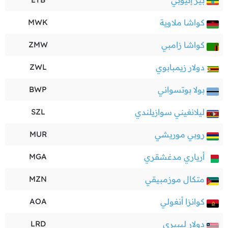
بير إثيوبي
كواشا ملاوية
MWK
كواشا زامبي
ZMW
دولار زيمبابوي
ZWL
بولا بوتسواني
BWP
ليلانغيني سوازيلندي
SZL
روبي موريشي
MUR
أرياري مدغشقري
MGA
متكال موزمبيقي
MZN
كوانزا أنغولي
AOA
دولار ليبيري
LRD