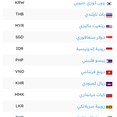
وون كوري جنوبي
KRW
بات تايلندي
THB
رينغيت ماليزي
MYR
دولار سنغافوري
SGD
روبية إندونيسية
IDR
بيسو فلبيني
PHP
دونغ فيتنامي
VND
ريال كمبودي
KHR
كيات ميانماري
MMK
روبية سريلانكي
LKR