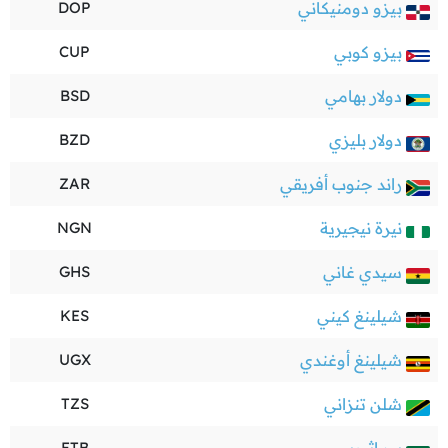
بيزو دومنيكاني
DOP
بيزو كوبي
CUP
دولار بهامي
BSD
دولار بليزي
BZD
راند جنوب أفريقي
ZAR
نيرة نيجيرية
NGN
سيدي غاني
GHS
شيلينغ كيني
KES
شيلينغ أوغندي
UGX
شلن تنزاني
TZS
ETB