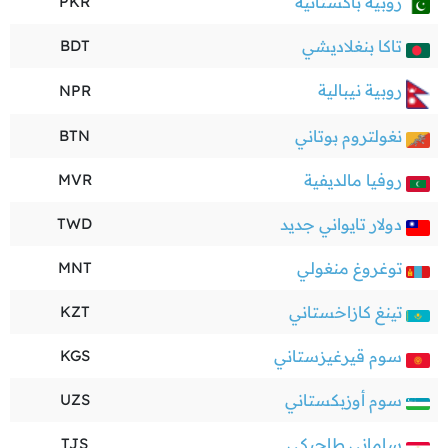
روبية باكستانية
PKR
تاكا بنغلاديشي
BDT
روبية نيبالية
NPR
نغولتروم بوتاني
BTN
روفيا مالديفية
MVR
دولار تايواني جديد
TWD
توغروغ منغولي
MNT
تينغ كازاخستاني
KZT
سوم قيرغيزستاني
KGS
سوم أوزبكستاني
UZS
ساماني طاجيكي
TJS