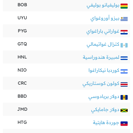
بوليفيانو بوليفي
BOB
بيزو أوروغواي
UYU
غواراني باراغواي
PYG
كتزال غواتيمالي
GTQ
لمبيرة هندوراسية
HNL
كوردبا نيكاراغوا
NIO
كولون كوستاريكي
CRC
دولار بربادوسي
BBD
دولار جامايكي
JMD
جوردة هايتية
HTG