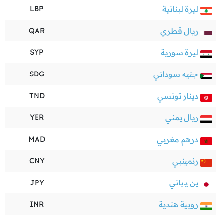
ليرة لبنانية
LBP
ريال قطري
QAR
ليرة سورية
SYP
جنيه سوداني
SDG
دينار تونسي
TND
ريال يمني
YER
درهم مغربي
MAD
رنمينبي
CNY
ين ياباني
JPY
روبية هندية
INR