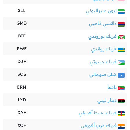
ليون سيراليوني
SLL
دالاسي غامبي
GMD
فرنك بوروندي
BIF
فرنك رواندي
RWF
فرنك جيبوتي
DJF
شلن صومالي
SOS
ناكفا
ERN
دينار ليبي
LYD
فرنك وسط أفريقي
XAF
فرنك غرب أفريقي
XOF