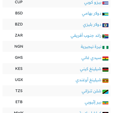
بيزو كوبي
CUP
دولار بهامي
BSD
دولار بليزي
BZD
راند جنوب أفريقي
ZAR
نيرة نيجيرية
NGN
سيدي غاني
GHS
شيلينغ كيني
KES
شيلينغ أوغندي
UGX
شلن تنزاني
TZS
بير إثيوبي
ETB
MWK