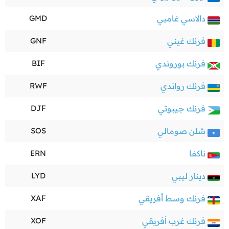
دالاسي غامبي
GMD
فرنك غيني
GNF
فرنك بوروندي
BIF
فرنك رواندي
RWF
فرنك جيبوتي
DJF
شلن صومالي
SOS
ناكفا
ERN
دينار ليبي
LYD
فرنك وسط أفريقي
XAF
فرنك غرب أفريقي
XOF