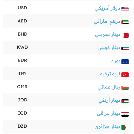
دولار أمريكي
USD
درهم اماراتي
AED
دينار بحريني
BHD
دينار كويتي
KWD
يورو
EUR
ليرة تركية
TRY
ريال عماني
OMR
دينار أردني
JOD
دينار عراقي
IQD
دينار جزائري
DZD