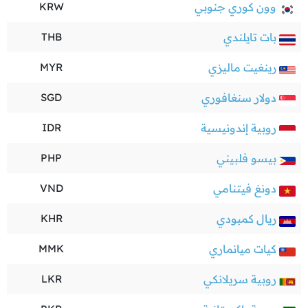
وون كوري جنوبي
KRW
بات تايلندي
THB
رينغيت ماليزي
MYR
دولار سنغافوري
SGD
روبية إندونيسية
IDR
بيسو فلبيني
PHP
دونغ فيتنامي
VND
ريال كمبودي
KHR
كيات ميانماري
MMK
روبية سريلانكي
LKR