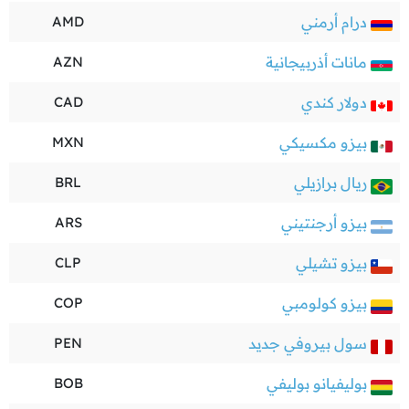
درام أرمني
AMD
مانات أذربيجانية
AZN
دولار كندي
CAD
بيزو مكسيكي
MXN
ريال برازيلي
BRL
بيزو أرجنتيني
ARS
بيزو تشيلي
CLP
بيزو كولومبي
COP
سول بيروفي جديد
PEN
بوليفيانو بوليفي
BOB