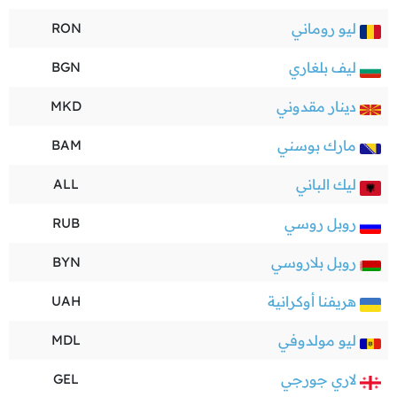
ليو روماني
RON
ليف بلغاري
BGN
دينار مقدوني
MKD
مارك بوسني
BAM
ليك الباني
ALL
روبل روسي
RUB
روبل بلاروسي
BYN
هريفنا أوكرانية
UAH
ليو مولدوفي
MDL
لاري جورجي
GEL