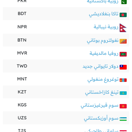
روبية باكستانية
PKR
تاكا بنغلاديشي
BDT
روبية نيبالية
NPR
نغولتروم بوتاني
BTN
روفيا مالديفية
MVR
دولار تايواني جديد
TWD
توغروغ منغولي
MNT
تينغ كازاخستاني
KZT
سوم قيرغيزستاني
KGS
سوم أوزبكستاني
UZS
ساماني طاجيكي
TJS