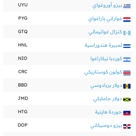
بيزو أوروغواي
UYU
غواراني باراغواي
PYG
كتزال غواتيمالي
GTQ
لمبيرة هندوراسية
HNL
كوردبا نيكاراغوا
NIO
كولون كوستاريكي
CRC
دولار بربادوسي
BBD
دولار جامايكي
JMD
جوردة هايتية
HTG
بيزو دومنيكاني
DOP