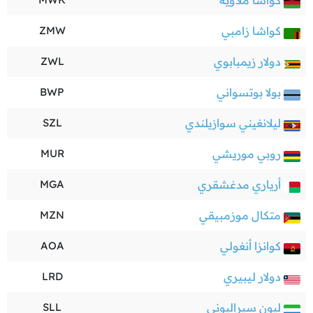
كواشا ملاوية
كواشا زامبي
ZMW
دولار زيمبابوي
ZWL
بولا بوتسواني
BWP
ليلانغيني سوازيلندي
SZL
روبي موريشي
MUR
أرياري مدغشقري
MGA
متكال موزمبيقي
MZN
كوانزا أنغولي
AOA
دولار ليبيري
LRD
ليون سيراليوني
SLL