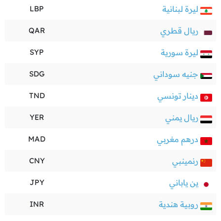
ليرة لبنانية
LBP
ريال قطري
QAR
ليرة سورية
SYP
جنيه سوداني
SDG
دينار تونسي
TND
ريال يمني
YER
درهم مغربي
MAD
رنمينبي
CNY
ين ياباني
JPY
روبية هندية
INR