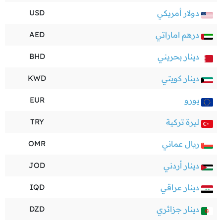
دولار أمريكي
USD
درهم اماراتي
AED
دينار بحريني
BHD
دينار كويتي
KWD
يورو
EUR
ليرة تركية
TRY
ريال عماني
OMR
دينار أردني
JOD
دينار عراقي
IQD
دينار جزائري
DZD