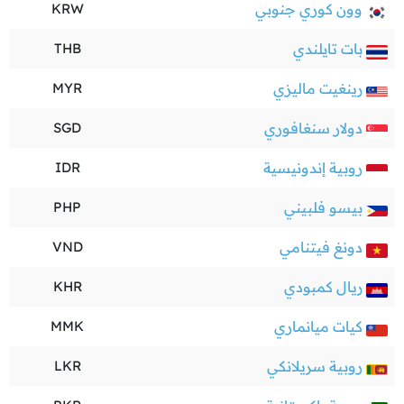
وون كوري جنوبي
KRW
بات تايلندي
THB
رينغيت ماليزي
MYR
دولار سنغافوري
SGD
روبية إندونيسية
IDR
بيسو فلبيني
PHP
دونغ فيتنامي
VND
ريال كمبودي
KHR
كيات ميانماري
MMK
روبية سريلانكي
LKR