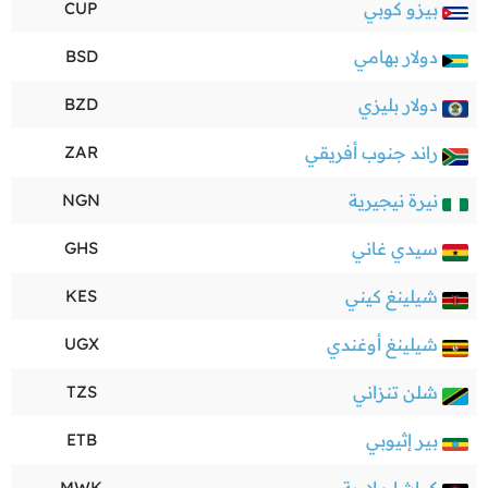
بيزو كوبي
CUP
دولار بهامي
BSD
دولار بليزي
BZD
راند جنوب أفريقي
ZAR
نيرة نيجيرية
NGN
سيدي غاني
GHS
شيلينغ كيني
KES
شيلينغ أوغندي
UGX
شلن تنزاني
TZS
بير إثيوبي
ETB
MWK