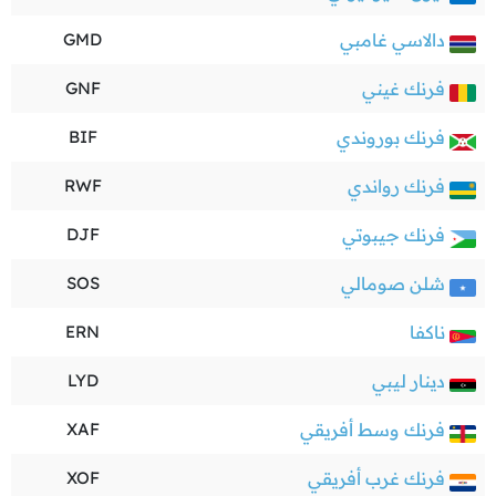
دالاسي غامبي
GMD
فرنك غيني
GNF
فرنك بوروندي
BIF
فرنك رواندي
RWF
فرنك جيبوتي
DJF
شلن صومالي
SOS
ناكفا
ERN
دينار ليبي
LYD
فرنك وسط أفريقي
XAF
فرنك غرب أفريقي
XOF