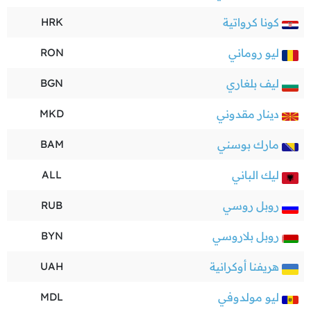
كونا كرواتية
HRK
ليو روماني
RON
ليف بلغاري
BGN
دينار مقدوني
MKD
مارك بوسني
BAM
ليك الباني
ALL
روبل روسي
RUB
روبل بلاروسي
BYN
هريفنا أوكرانية
UAH
ليو مولدوفي
MDL