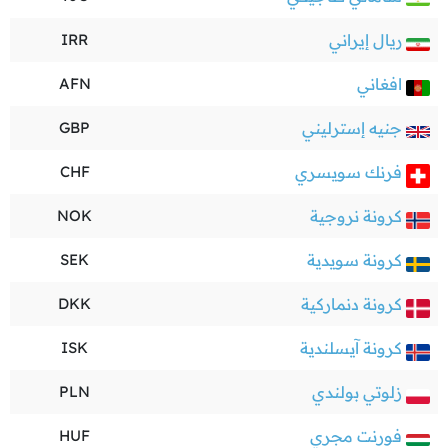
ريال إيراني
IRR
افغاني
AFN
جنيه إسترليني
GBP
فرنك سويسري
CHF
كرونة نروجية
NOK
كرونة سويدية
SEK
كرونة دنماركية
DKK
كرونة آيسلندية
ISK
زلوتي بولندي
PLN
فورنت مجري
HUF