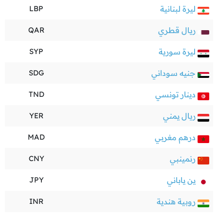
ليرة لبنانية
LBP
ريال قطري
QAR
ليرة سورية
SYP
جنيه سوداني
SDG
دينار تونسي
TND
ريال يمني
YER
درهم مغربي
MAD
رنمينبي
CNY
ين ياباني
JPY
روبية هندية
INR