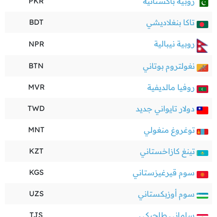
روبية باكستانية
PKR
تاكا بنغلاديشي
BDT
روبية نيبالية
NPR
نغولتروم بوتاني
BTN
روفيا مالديفية
MVR
دولار تايواني جديد
TWD
توغروغ منغولي
MNT
تينغ كازاخستاني
KZT
سوم قيرغيزستاني
KGS
سوم أوزبكستاني
UZS
ساماني طاجيكي
TJS