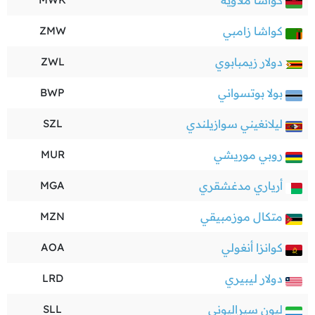
كواشا ملاوية
كواشا زامبي
ZMW
دولار زيمبابوي
ZWL
بولا بوتسواني
BWP
ليلانغيني سوازيلندي
SZL
روبي موريشي
MUR
أرياري مدغشقري
MGA
متكال موزمبيقي
MZN
كوانزا أنغولي
AOA
دولار ليبيري
LRD
ليون سيراليوني
SLL