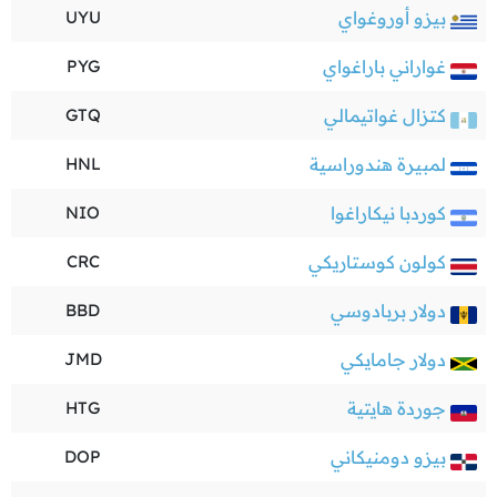
بيزو أوروغواي
UYU
غواراني باراغواي
PYG
كتزال غواتيمالي
GTQ
لمبيرة هندوراسية
HNL
كوردبا نيكاراغوا
NIO
كولون كوستاريكي
CRC
دولار بربادوسي
BBD
دولار جامايكي
JMD
جوردة هايتية
HTG
بيزو دومنيكاني
DOP