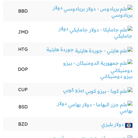
دولار
BBD
بربادوسي
دولار
JMD
جامايكي
جوردة هايتية
HTG
DOP
بيزو دومنيكاني
بيزو كوبي
CUP
دولار
BSD
بهامي
دولار بليزي
BZD