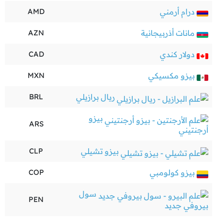
درام أرمني
AMD
مانات أذربيجانية
AZN
دولار كندي
CAD
بيزو مكسيكي
MXN
ريال برازيلي
BRL
بيزو
ARS
أرجنتيني
بيزو تشيلي
CLP
بيزو كولومبي
COP
سول
PEN
بيروفي جديد