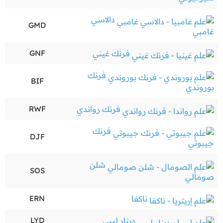
دالاسي
GMD
غامبي
فرنك غيني
GNF
فرنك
BIF
بوروندي
فرنك رواندي
RWF
فرنك
DJF
جيبوتي
شلن
SOS
صومالي
ناكفا
ERN
دينار ليبي
LYD