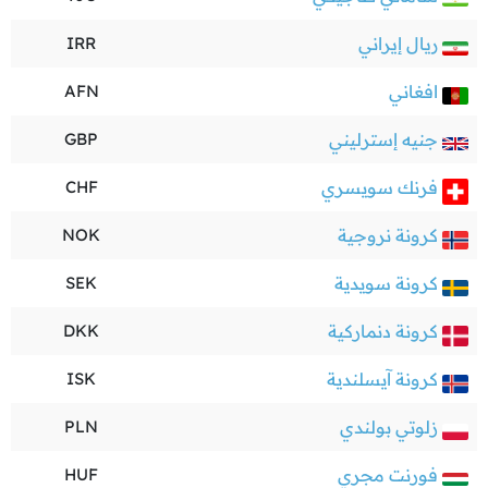
ريال إيراني
IRR
افغاني
AFN
جنيه إسترليني
GBP
فرنك سويسري
CHF
كرونة نروجية
NOK
كرونة سويدية
SEK
كرونة دنماركية
DKK
كرونة آيسلندية
ISK
زلوتي بولندي
PLN
فورنت مجري
HUF