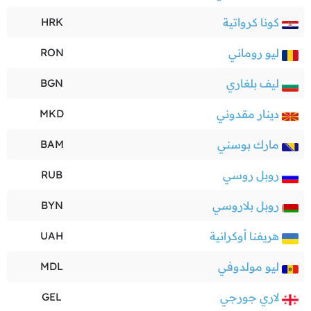
كونا كرواتية
HRK
ليو روماني
RON
ليف بلغاري
BGN
دينار مقدوني
MKD
مارك بوسني
BAM
روبل روسي
RUB
روبل بلاروسي
BYN
هريفنا أوكرانية
UAH
ليو مولدوفي
MDL
لاري جورجي
GEL