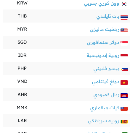
وون كوري جنوبي
KRW
بات تايلندي
THB
رينغيت ماليزي
MYR
دولار سنغافوري
SGD
روبية إندونيسية
IDR
بيسو فلبيني
PHP
دونغ فيتنامي
VND
ريال كمبودي
KHR
كيات ميانماري
MMK
روبية سريلانكي
LKR