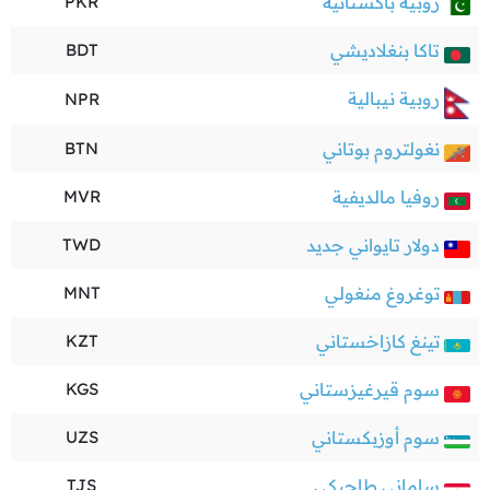
روبية باكستانية
PKR
تاكا بنغلاديشي
BDT
روبية نيبالية
NPR
نغولتروم بوتاني
BTN
روفيا مالديفية
MVR
دولار تايواني جديد
TWD
توغروغ منغولي
MNT
تينغ كازاخستاني
KZT
سوم قيرغيزستاني
KGS
سوم أوزبكستاني
UZS
ساماني طاجيكي
TJS