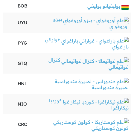
بوليفيانو بوليفي
BOB
بيزو
UYU
أوروغواي
غواراني
PYG
باراغواي
كتزال
GTQ
غواتيمالي
HNL
لمبيرة هندوراسية
كوردبا
NIO
نيكاراغوا
CRC
كولون كوستاريكي