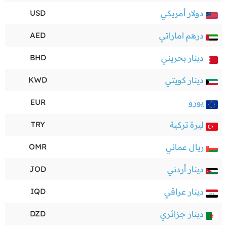
دولار أمريكي
USD
درهم اماراتي
AED
دينار بحريني
BHD
دينار كويتي
KWD
يورو
EUR
ليرة تركية
TRY
ريال عماني
OMR
دينار أردني
JOD
دينار عراقي
IQD
دينار جزائري
DZD