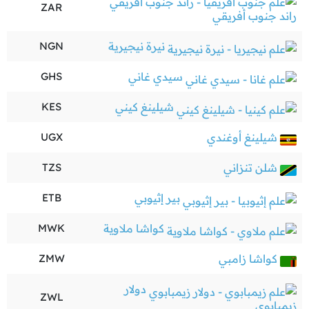
ZAR
راند جنوب أفريقي
نيرة نيجيرية
NGN
سيدي غاني
GHS
شيلينغ كيني
KES
شيلينغ أوغندي
UGX
شلن تنزاني
TZS
بير إثيوبي
ETB
كواشا ملاوية
MWK
كواشا زامبي
ZMW
دولار
ZWL
زيمبابوي