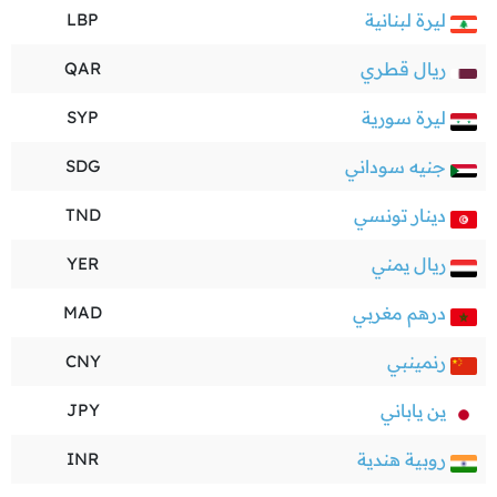
ليرة لبنانية
LBP
ريال قطري
QAR
ليرة سورية
SYP
جنيه سوداني
SDG
دينار تونسي
TND
ريال يمني
YER
درهم مغربي
MAD
رنمينبي
CNY
ين ياباني
JPY
روبية هندية
INR