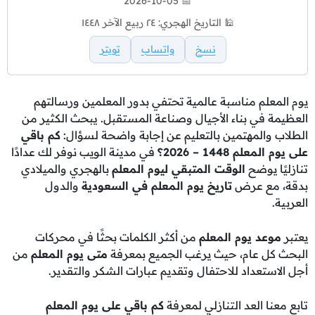
📅 2026-10-05
🕌 التاريخ الهجري: ٢٤ ربيع الآخر ١٤٤٨
نسخ
واتساب
تويتر
يوم المعلم مناسبة عالمية تحتفي بدور المعلمين ورسالتهم
العظيمة في بناء الأجيال وصناعة المستقبل. يبحث الكثير من
الطلاب والمهتمين بالتعليم عن إجابة واضحة لسؤال:
كم باقي
على يوم المعلم 1448 – 2026؟
في مدينة الويب نوفر لك عدادًا
تنازليًا يوضح
الوقت المتبقي ليوم المعلم
بالهجري والميلادي
بدقة، مع عرض
تاريخ يوم المعلم في السعودية
والدول
العربية.
يعتبر
موعد يوم المعلم
من أكثر الكلمات بحثًا في محركات
البحث كل عام، حيث يرغب الجميع بمعرفة
متى يوم المعلم
من
أجل الاستعداد للاحتفال وتقديم عبارات الشكر والتقدير.
تابع معنا العد التنازلي لمعرفة
كم باقي على يوم المعلم