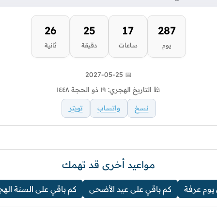
25
25
17
287
يوم
ساعات
دقيقة
ثانية
📅 2027-05-25
🕌 التاريخ الهجري: ١٩ ذو الحجة ١٤٤٨
نسخ
واتساب
تويتر
مواعيد أخرى قد تهمك
 يوم عرفة
كم باقي على عيد الأضحى
كم باقي على السنة الهج