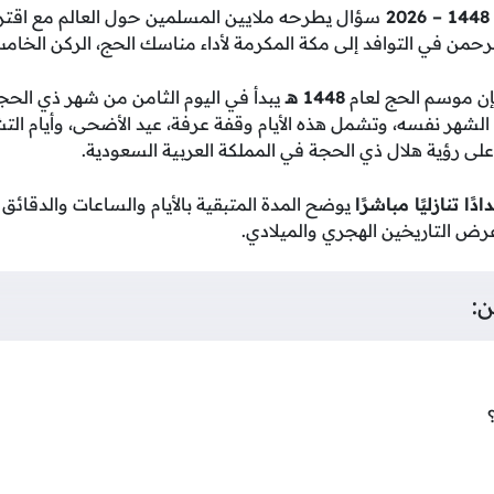
سؤال يطرحه ملايين المسلمين حول العالم مع اقترا
حمن في التوافد إلى مكة المكرمة لأداء مناسك الحج، الركن الخامس
إن موسم الحج لعام
1448 هـ
يبدأ في اليوم الثامن من شهر ذي الحجة
لشهر نفسه، وتشمل هذه الأيام وقفة عرفة، عيد الأضحى، وأيام التش
ً على رؤية هلال ذي الحجة في المملكة العربية السعودية.
ادًا تنازليًا مباشرًا
يوضح المدة المتبقية بالأيام والساعات والدقائق
ض التاريخين الهجري والميلادي.
ن: