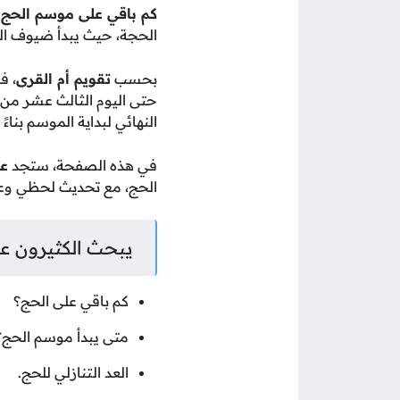
كم باقي على موسم الحج 1448 – 2026
الحجة، حيث يبدأ ضيوف الر
بحسب
تقويم أم القرى
، ف
حتى اليوم الثالث عشر من ا
النهائي لبداية الموسم بناء
في هذه الصفحة، ستجد
عد
الحج، مع تحديث لحظي وعر
يبحث الكثيرون ع
كم باقي على الحج؟
متى يبدأ موسم الحج؟
العد التنازلي للحج.