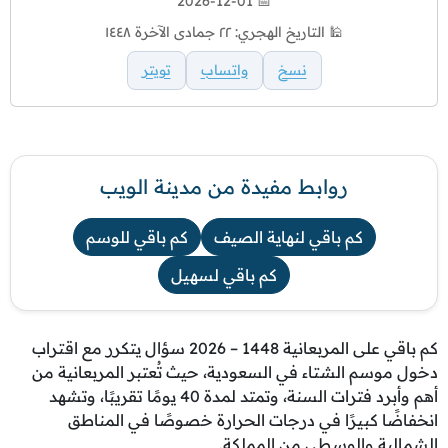
📅 2026-12-01
🕌 التاريخ الهجري: ٢٢ جمادى الآخرة ١٤٤٨
نسخ
واتساب
تويتر
روابط مفيدة من مدينة الويب
كم باقي لنهاية الصيف
كم باقي للوسم
كم باقي لسهيل
كم باقي على المربعانية 1448 – 2026 سؤال يتكرر مع اقتراب
دخول موسم الشتاء في السعودية، حيث تُعتبر المربعانية من
أهم وأبرد فترات السنة، وتمتد لمدة 40 يومًا تقريبًا، وتشهد
انخفاضًا كبيرًا في درجات الحرارة خصوصًا في المناطق
الشمالية والوسطى من المملكة.