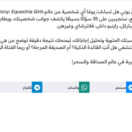
بوني هل تساءلت يومًا أي شخصية من عالم
Pony: Equestria Girls
هذا الاختبار التفاعلي الممتع، ستجيبين على 35 سؤالًا بسيطًا يكشف جوانب 
اركل، راينبو داش، فلاترشاي وغيرهن.
نسبتك المئوية وتحليل إجاباتك، ليمنحك نتيجة دقيقة توضح من هي
كتشفي هل أنتِ القائدة الذكية؟ أم الصديقة المرحة؟ أو ربما الفتاة ال
ربة في عالم الصداقة والسحر!
مسنجر
واتساب
تلغرام