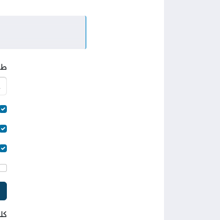
طو
كل